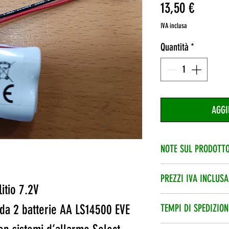
Prezzo
13,50 €
IVA inclusa
Quantità
*
AGGI
NOTE SUL PRODOTT
Quando hai inserito i
PREZZI IVA INCLUSA
aggiungere una Nota
itio 7.2V
L’iva è compresa nel
da 2 batterie AA LS14500 EVE
TEMPI DI SPEDIZION