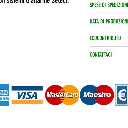
on sistemi d’allarme Select.
Spedizione veloce 2
SPESE DI SPEDIZION
Le spese di spedizi
DATA DI PRODUZION
Data di produzione 
ECOCONTRIBUTO
Ecocontributo smalt
CONTATTACI
nel prezzo.
Per qualsiasi infor
telefonico +39 0773
info@eshopbatterie.