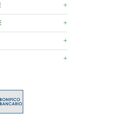
4/48h, corriere espresso.
E
one vengono calcolate per ordine.
E
sempre recentissima.
imento pile assolto e compreso
mazione contattaci al numero
 848470 o scrivici su
it