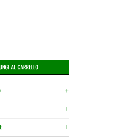
UNGI AL CARRELLO
O
 prodotti nel carrello, potrai
 informativa.
 prezzo di vendita.
E