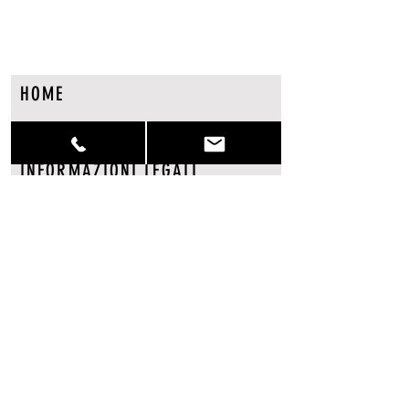
HOME
CHI SIAMO
INFORMAZIONI LEGALI
PRIVACY E COOKIES POLICY
NEGOZIO ONLINE
TERMINI E CONDIZIONI
POLITICA RESI
SPESE DI SPEDIZIONE
ISCRIVITI ALLA NEWSLETTER