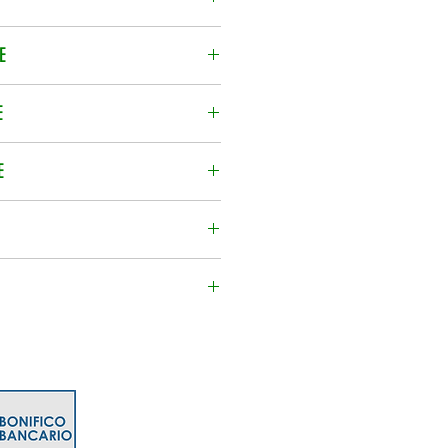
 prezzo di vendita.
€ 7.90
E
€ 7.50
4/48h, corriere espresso.
E
one vengono calcolate per ordine.
E
sempre recentissima.
imento pile assolto e compreso
mazione contattaci al numero
 848470 o scrivici su
it