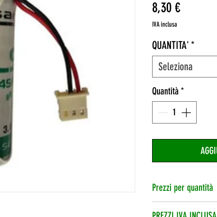
Prezzo
8,30 €
IVA inclusa
QUANTITA'
*
Seleziona
Quantità
*
AGGI
Prezzi per quantità
1 pila
PREZZI IVA INCLUSA