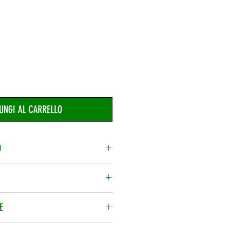
UNGI AL CARRELLO
O
 prodotti nel carrello, potrai
 informativa.
 prezzo di vendita.
E