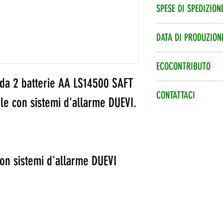
Spedizione veloce 2
SPESE DI SPEDIZION
Le spese di spedizi
DATA DI PRODUZION
Data di produzione 
ECOCONTRIBUTO
 da 2 batterie AA LS14500 SAFT
Ecocontributo smalt
CONTATTACI
le con sistemi d'allarme DUEVI.
nel prezzo.
Per qualsiasi infor
telefonico +39 0773
info@eshopbatterie.
on sistemi d'allarme DUEVI