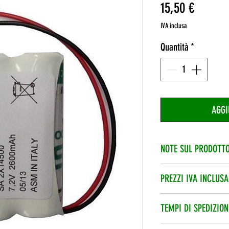
Prezzo
15,50 €
IVA inclusa
Quantità
*
AGGI
NOTE SUL PRODOTT
Quando hai inserito i
PREZZI IVA INCLUSA
aggiungere una Nota
L’iva è compresa nel
TEMPI DI SPEDIZION