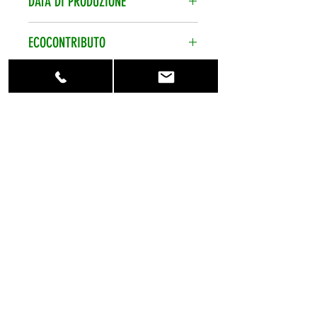
DATA DI PRODUZIONE
calcolate per ordine.
Data di produzione sempre
ECOCONTRIBUTO
recentissima.
Ecocontributo smaltimento pile
CONTATTACI
assolto e compreso nel prezzo.
Per qualsiasi
informazione contattaci al numero
telefonico +39 0773 848470 o
scrivici su info@eshopbatterie.it
HOME
CHI SIAMO