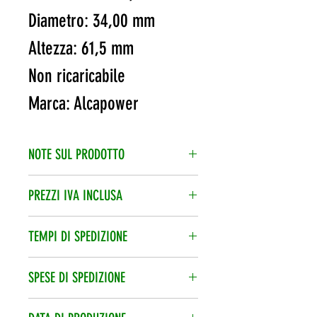
Diametro: 34,00 mm
Altezza: 61,5 mm
Non ricaricabile
Marca: Alcapower
NOTE SUL PRODOTTO
Quando hai inserito i prodotti nel
PREZZI IVA INCLUSA
carrello, potrai aggiungere una
L’iva è compresa nel prezzo di
Nota informativa.
TEMPI DI SPEDIZIONE
vendita.
Spedizione veloce 24/48h, corriere
SPESE DI SPEDIZIONE
espresso.
Le spese di spedizione vengono