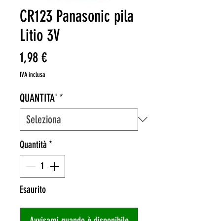
CR123 Panasonic pila
Litio 3V
Prezzo
1,98 €
IVA inclusa
QUANTITA'
*
Quantità
*
Esaurito
Avvisami quando è disponibile