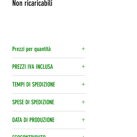
Non ricaricabili
Prezzi per quantità
1 pila
€ 1.98
PREZZI IVA INCLUSA
L’iva è compresa nel prezzo di
30 pile
€ 1.89 cad.
TEMPI DI SPEDIZIONE
vendita.
Spedizione veloce 24/48h, corriere
SPESE DI SPEDIZIONE
espresso.
Le spese di spedizione vengono
DATA DI PRODUZIONE
calcolate per ordine.
Data di produzione sempre