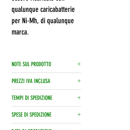
qualunque caricabatterie
per Ni-Mh, di qualunque
marca.
NOTE SUL PRODOTTO
Quando hai inserito i prodotti nel
PREZZI IVA INCLUSA
carrello, potrai aggiungere una
L’iva è compresa nel prezzo di
Nota informativa.
TEMPI DI SPEDIZIONE
vendita.
Spedizione veloce 24/48h, corriere
SPESE DI SPEDIZIONE
espresso.
Le spese di spedizione vengono