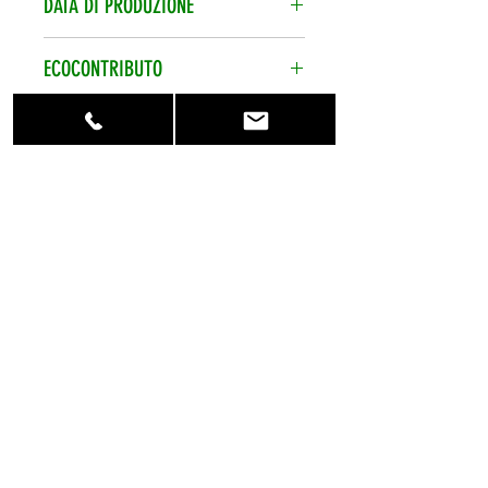
DATA DI PRODUZIONE
calcolate per ordine.
Data di produzione sempre
ECOCONTRIBUTO
recentissima.
Ecocontributo smaltimento pile
CONTATTACI
assolto e compreso nel prezzo.
Per qualsiasi
informazione contattaci al numero
telefonico +39 0773 848470 o
scrivici su info@eshopbatterie.it
HOME
CHI SIAMO