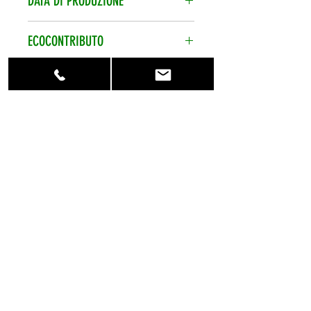
DATA DI PRODUZIONE
calcolate per ordine.
Data di produzione sempre
ECOCONTRIBUTO
recentissima.
Ecocontributo smaltimento pile
CONTATTACI
assolto e compreso nel prezzo.
Per qualsiasi
informazione contattaci al numero
telefonico +39 0773 848470 o
scrivici su info@eshopbatterie.it
HOME
CHI SIAMO