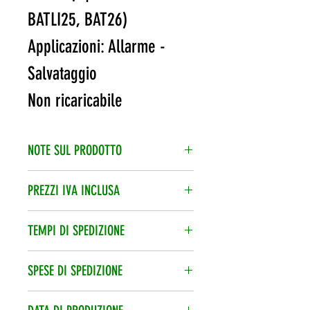
BATLI25, BAT26)
Applicazioni: Allarme -
Salvataggio
Non ricaricabile
NOTE SUL PRODOTTO
Scadenza: 7/8 anni dall'acquisto
PREZZI IVA INCLUSA
L’iva è compresa nel prezzo di
TEMPI DI SPEDIZIONE
vendita.
Spedizione veloce 24/48h, corriere
SPESE DI SPEDIZIONE
espresso.
Le spese di spedizione vengono