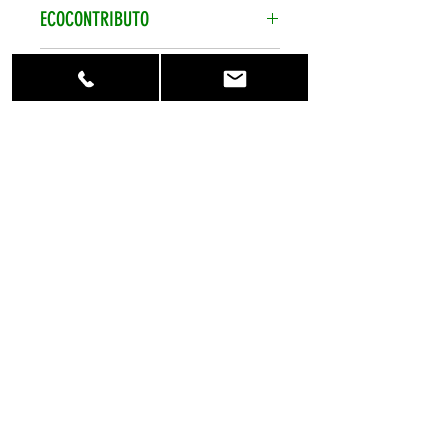
Data di produzione sempre
ECOCONTRIBUTO
recentissima.
Ecocontributo smaltimento pile
CONTATTACI
assolto e compreso nel prezzo.
Per qualsiasi
informazione contattaci al numero
telefonico +39 0773 848470 o
scrivici su info@eshopbatterie.it
HOME
CHI SIAMO
INFORMAZIONI LEGALI