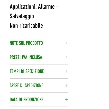
Applicazioni: Allarme -
Salvataggio
Non ricaricabile
NOTE SUL PRODOTTO
Scadenza: 7/8 anni dall'acquisto
PREZZI IVA INCLUSA
L’iva è compresa nel prezzo di
TEMPI DI SPEDIZIONE
vendita.
Spedizione veloce 24/48h, corriere
SPESE DI SPEDIZIONE
espresso.
Le spese di spedizione vengono
DATA DI PRODUZIONE
calcolate per ordine.