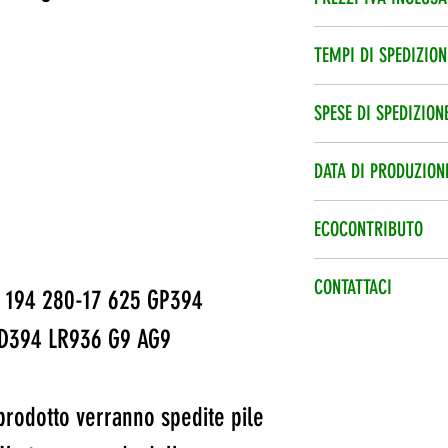
aggiungere una Nota
L’iva è compresa nel
TEMPI DI SPEDIZION
Spedizione veloce 2
SPESE DI SPEDIZION
Le spese di spedizi
DATA DI PRODUZION
Data di produzione 
ECOCONTRIBUTO
Ecocontributo smalt
CONTATTACI
 194 280-17 625 GP394
nel prezzo.
Per qualsiasi infor
D394 LR936 G9 AG9
telefonico +39 0773
info@eshopbatterie.
prodotto verranno spedite pile