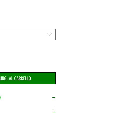
UNGI AL CARRELLO
O
 prodotti nel carrello, potrai