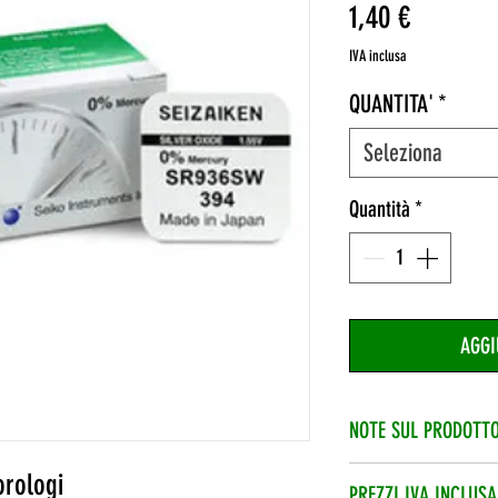
Prezzo
1,40 €
IVA inclusa
QUANTITA'
*
Seleziona
Quantità
*
AGGI
NOTE SUL PRODOTT
Quando hai inserito i
orologi
PREZZI IVA INCLUSA