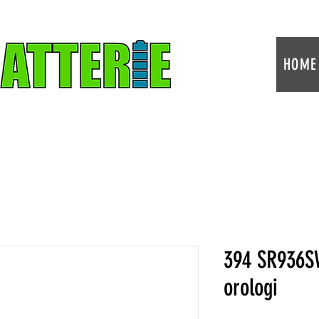
HOME
394 SR936SW
orologi