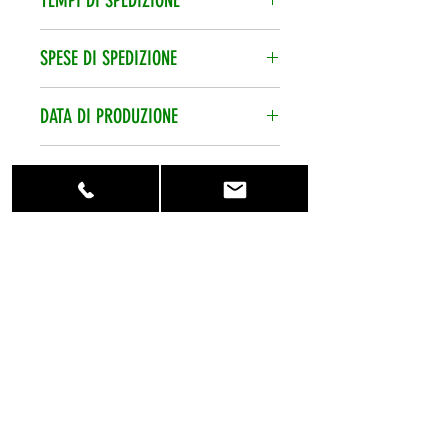
vendita.
Spedizione veloce 24/48h, corriere
SPESE DI SPEDIZIONE
espresso.
Le spese di spedizione vengono
DATA DI PRODUZIONE
calcolate per ordine.
Data di produzione sempre
ECOCONTRIBUTO
recentissima.
Ecocontributo smaltimento pile
CONTATTACI
assolto e compreso nel prezzo.
Per qualsiasi
informazione contattaci al numero
telefonico +39 0773 848470 o
scrivici su info@eshopbatterie.it