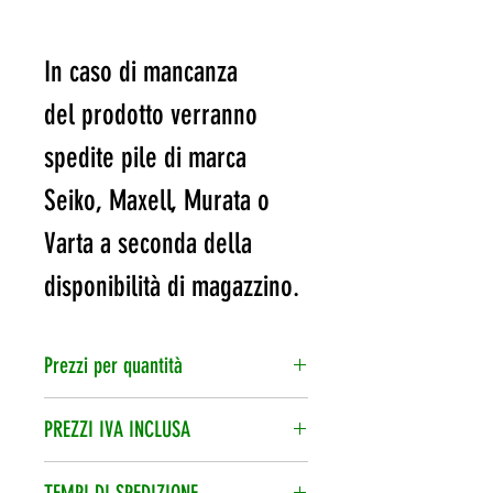
In caso di mancanza
del prodotto verranno
spedite pile di marca
Seiko, Maxell, Murata o
Varta a seconda della
disponibilità di magazzino.
Prezzi per quantità
1 pila
€ 1.50
PREZZI IVA INCLUSA
L’iva è compresa nel prezzo di
10 pile
€ 1.10
TEMPI DI SPEDIZIONE