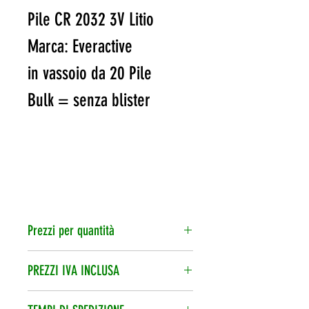
Pile CR 2032 3V Litio
Marca: Everactive
in vassoio da 20 Pile
Bulk = senza blister
Prezzi per quantità
20 pile
€ 0.30 cad.
PREZZI IVA INCLUSA
L’iva è compresa nel prezzo di
60 pile
€ 0.28 cad.