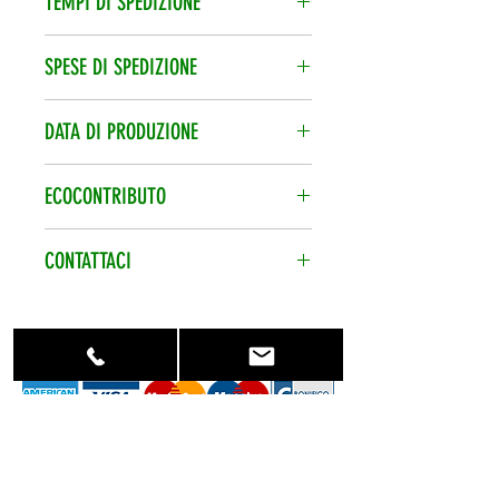
TEMPI DI SPEDIZIONE
vendita.
Spedizione veloce 24/48h, corriere
SPESE DI SPEDIZIONE
espresso.
Le spese di spedizione vengono
DATA DI PRODUZIONE
calcolate per ordine.
Data di produzione sempre
ECOCONTRIBUTO
recentissima.
Ecocontributo smaltimento pile
CONTATTACI
assolto e compreso nel prezzo.
Per qualsiasi
informazione contattaci al numero
telefonico +39 0773 848470 o
scrivici su info@eshopbatterie.it