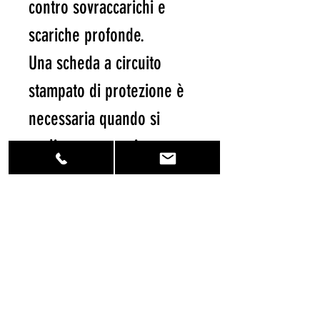
contro sovraccarichi e
scariche profonde.
Una scheda a circuito
stampato di protezione è
necessaria quando si
realizzano gruppi.
Precauzioni per l'uso
ATTENZIONE: CHI ACQUISTA LE
BATTERIE DICHIARA DI AVER LETTO
QUANTO SEGUE:
Le batterie non hanno protezione
elettronica contro sovraccarichi e