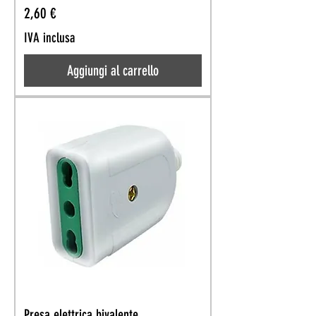
Prezzo
2,60 €
IVA inclusa
Aggiungi al carrello
Presa elettrica bivalente