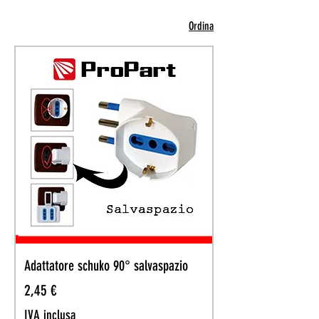
elettriche
Ordina
Adattatore schuko 90° salvaspazio
Prezzo
2,45 €
IVA inclusa